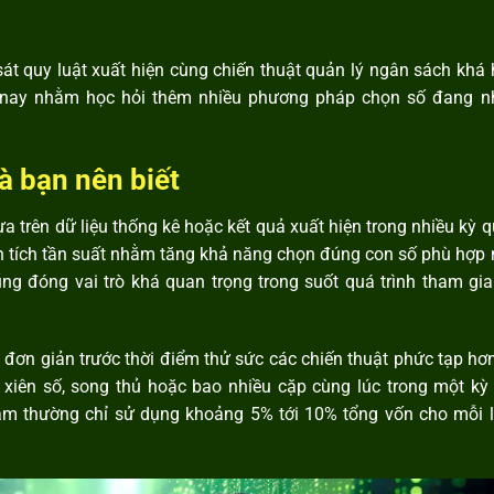
t quy luật xuất hiện cùng chiến thuật quản lý ngân sách khá
ay nhằm học hỏi thêm nhiều phương pháp chọn số đang n
 bạn nên biết
 trên dữ liệu thống kê hoặc kết quả xuất hiện trong nhiều kỳ 
ân tích tần suất nhằm tăng khả năng chọn đúng con số phù hợp
g đóng vai trò khá quan trọng trong suốt quá trình tham gi
 đơn giản trước thời điểm thử sức các chiến thuật phức tạp hơ
 xiên số, song thủ hoặc bao nhiều cặp cùng lúc trong một k
ăm thường chỉ sử dụng khoảng 5% tới 10% tổng vốn cho mỗi 