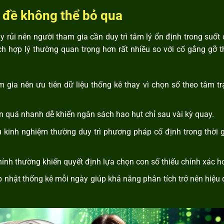
ô đề không thể bỏ qua
 rủi nên người tham gia cần duy trì tâm lý ổn định trong suốt
ách hợp lý thường quan trọng hơn rất nhiều so với cố gắng gỡ 
 gia nên ưu tiên dữ liệu thống kê thay vì chọn số theo tâm t
ốn quá nhanh dễ khiến ngân sách hao hụt chỉ sau vài kỳ quay.
u kinh nghiệm thường duy trì phương pháp cố định trong thời 
ính thường khiến quyết định lựa chọn con số thiếu chính xác h
p nhật thống kê mỗi ngày giúp khả năng phân tích trở nên hiệu