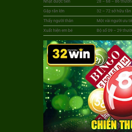
Nhặt được tiền
28 – 68 – 86 thườn
Gặp rắn lớn
32 – 72 sở hữu tần 
Thấy người thân
Một vài người ưu t
Xuất hiện em bé
Bộ số 09 – 29 thườ