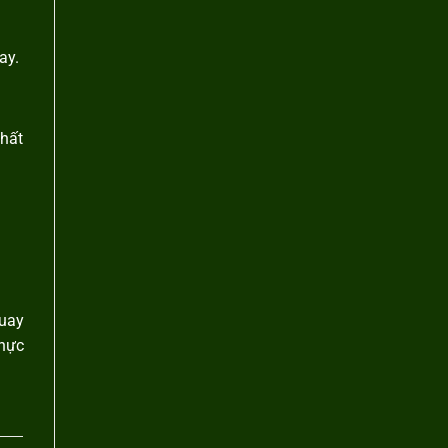
uay.
nhất
quay
thực