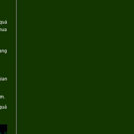
 quá
thua
rạng
gian
ơn.
 quả