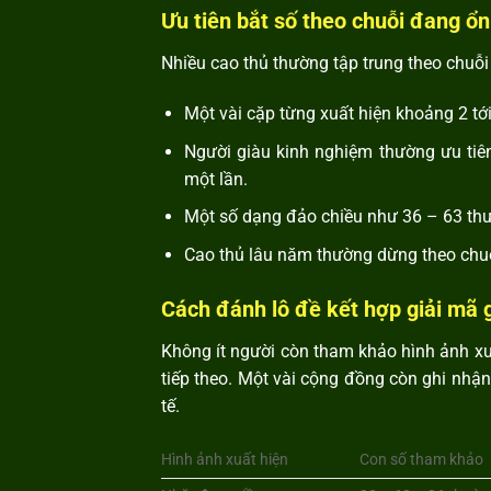
Ưu tiên bắt số theo chuỗi đang ổn
Nhiều cao thủ thường tập trung theo chuỗi 
Một vài cặp từng xuất hiện khoảng 2 tớ
Người giàu kinh nghiệm thường ưu tiên 
một lần.
Một số dạng đảo chiều như 36 – 63 thườ
Cao thủ lâu năm thường dừng theo chuỗi
Cách đánh lô đề kết hợp giải mã 
Không ít người còn tham khảo hình ảnh xu
tiếp theo. Một vài cộng đồng còn ghi nhận 
tế.
Hình ảnh xuất hiện
Con số tham khảo