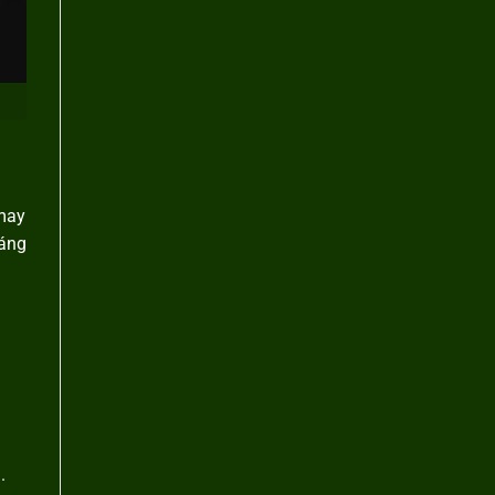
 may
đáng
.