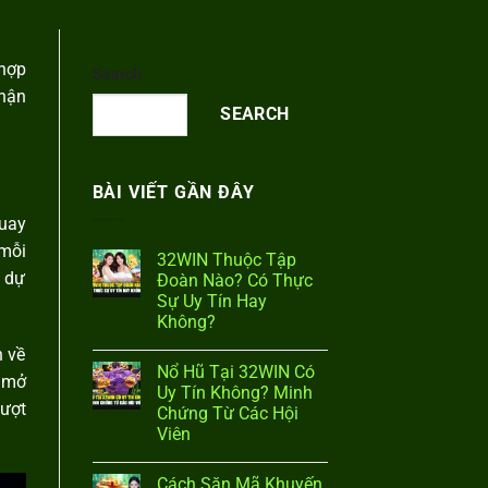
 hợp
Search
hận
SEARCH
BÀI VIẾT GẦN ĐÂY
quay
 mỗi
32WIN Thuộc Tập
a dự
Đoàn Nào? Có Thực
Sự Uy Tín Hay
Không?
n về
Nổ Hũ Tại 32WIN Có
ỳ mở
Uy Tín Không? Minh
lượt
Chứng Từ Các Hội
Viên
Cách Săn Mã Khuyến