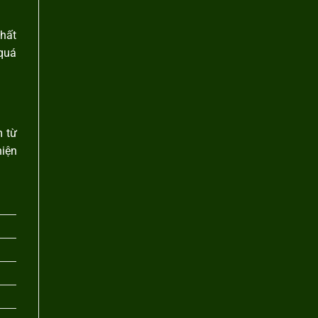
nhất
 quá
m từ
hiện