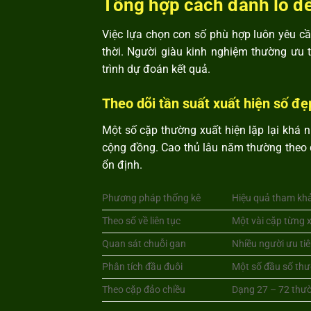
Tổng hợp cách đánh lô đề
Việc lựa chọn con số phù hợp luôn yêu cầ
thời. Người giàu kinh nghiệm thường ưu 
trình dự đoán kết quả.
Theo dõi tần suất xuất hiện số đẹ
Một số cặp thường xuất hiện lặp lại khá 
cộng đồng. Cao thủ lâu năm thường theo d
ổn định.
Phương pháp thống kê
Hiệu quả tham kh
Theo số về liên tục
Một vài cặp từng x
Quan sát chuỗi gan
Nhiều người ưu tiê
Phân tích đầu đuôi
Một số đầu số thư
Theo cặp đảo chiều
Dạng 27 – 72 thườ